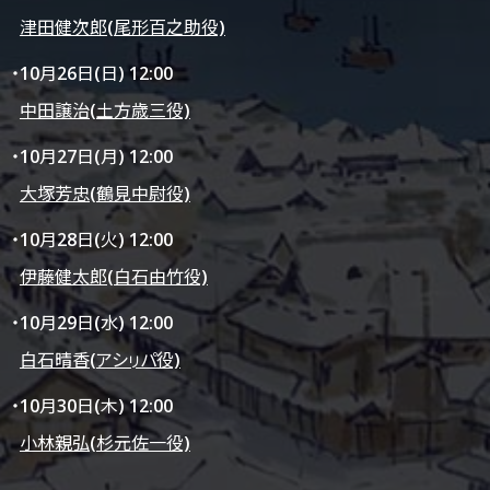
津田健次郎(尾形百之助役)
・10月26日(日) 12:00
中田譲治(土方歳三役)
・10月27日(月) 12:00
大塚芳忠(鶴見中尉役)
・10月28日(火) 12:00
伊藤健太郎(白石由竹役)
・10月29日(水) 12:00
白石晴香(アシㇼパ役)
・10月30日(木) 12:00
小林親弘(杉元佐一役)