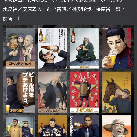
水島裕／
安原義人／
前野智昭／
羽多野渉／
梅原裕一郎／
関智一）