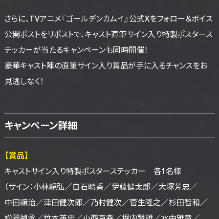
さらに、TVアニメ『ゴールデンカムイ』公式Xをフォロー＆ボイス
公開ポストをリポストで、キャスト直筆サイン入り特製ポスタース
テッカーが当たるキャンペーンも同時開催！
豪華キャスト陣の直筆サイン入り賞品が手に入るチャンスをお
見逃しなく！
キャンペーン詳細
【賞品】
キャストサイン入り
特製ポスターステッカー
各1名様
（サイン：小林親弘／
白石晴香／
伊藤健太郎／
大塚芳忠／
中田譲治／
津田健次郎／
乃村健次／
菅生隆之／
杉田智和／
松岡禎丞／
竹本英史／
小西克幸／
堀内賢雄／
水中雅章／