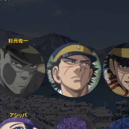
杉元佐一
アシㇼパ