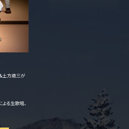
&土方歳三が
による生歌唱、