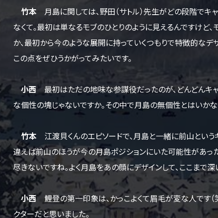
竹本
月島に関しては、野田（サトル）先生がどの段階でキャ
なくて。最初は単なるモブのひとりのように見えるんですけど、
か、最初から今のような展開に持っていくつもりで特徴的なデザ
この点をぜひうかがってみたいです。
小西
最初はただの地味な参謀役だったのが、どんどんキャラ
な個性の塊じゃないですか。その中で月島の無個性とはいかな
竹本
江渡貝くんのエピソードで、月島と一緒に前山というキ
違えば前山のほうが今の月島ポジションにいた可能性があった
尽きないですね。よく月島をあの顔にデザインして、ここまで深
小西
鯉登の第一印象は、かっこよくて眉毛が変な人です（笑
クターだと思いました。