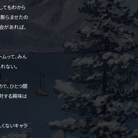
してもわから
を膨らませたの
会があれば、
ムって、みん
れない。
ので、ひとつ間
対する興味は
しくないキャラ