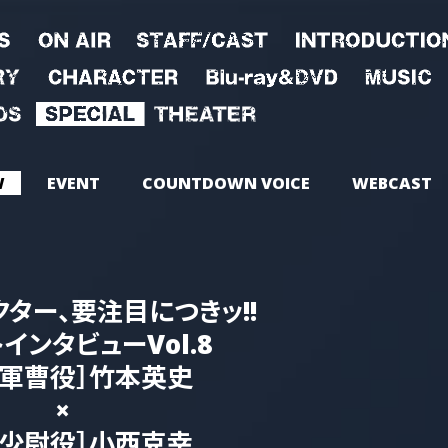
W
EVENT
COUNTDOWN VOICE
WEBCAST
ター、要注目につきッ!!
インタビューVol.8
島軍曹役］竹本英史
×
登少尉役］小西克幸