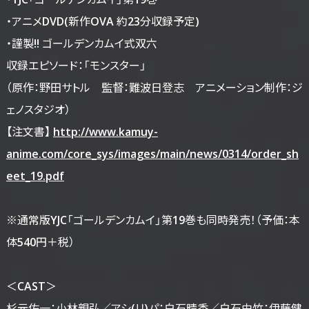
・アニメDVD(新作OVA 約23分収録予定)
・謹製!! ゴールデンカムイ式双六
収録エピソード：「モンスター」
（原作：野田サトル 監督：難波日登志 アニメーション制作：ジ
ェノスタジオ）
【注文書】
http://www.kamuy-
anime.com/core_sys/images/main/news/0314/order_sh
eet_19.pdf
※通常版YJC「ゴールデンカムイ」第19巻も同時発売！（予価：本
体540円＋税）
＜CAST＞
杉元佐一：小林親弘／アシ(リ)パ：白石晴香／白石由竹：伊藤健