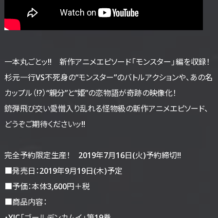
一本丸ごとッ!! 新作アニメエピソード「モンスター」編を収録！
杉元一行VS不死身の“モンスター”のバトルアクションや、あの名
カップル（!?）“親分”と“姫”の恋物語が奇跡の映像化！
銃弾飛び交い愛憎入り乱れる怪物級の新作アニメエピソード、
どうぞご期待くださいッ!!
完全予約限定生産！ 2019年7月16日(火)予約締切!!
■発売日：2019年9月19日(木)予定
■予価：本体3,600円＋税
■商品内容：
・YJC「ゴールデンカムイ」第19巻