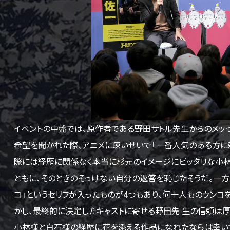
イベントの中盤では、原作者である野田サトル先生からのメッ
希望を聞かれた際、アニメに疎いせいで「一番人気のある方に頼
際には経歴に関係なく本当に杉元のイメージにピッタリな小林
ともに、そのときのそっけない自分の返答を恥じたそうだ。一方
コ」というセリフが入ったものが4つもあり、何十人ものウンコ
かし、最終的に決定したキャストに寄せる野田先 生の信頼は厚
小林様と白石様の経歴に花を添える作品になれたならば幸いで