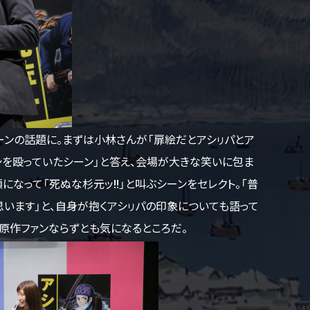
ーンの話題に。まずは小林さんが「扉絵だとアシㇼパとア
シを殴っていたシーン」と答え、会場が大きな笑いに包ま
なって「死ぬな杉元ッ!!」と叫ぶシーンをセレクト。「普
います」と、自身が抱くアシㇼパの印象についても語って
原作ファンならずとも気になるところだ。