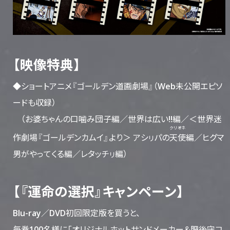
【映像特典】
◆ショートアニメ『ゴールデン道画劇場』（Web未公開エピソ
ードも収録）
（お婆ちゃんの口噛み団子編／世界は広い!!編／＜世界迷
クリオネ
作劇場『ゴールデンカムイ』より＞ アシㇼパの
天使
編／ヒグマ
男がやってくる編／レタッチㇼ編）
【『運命の選択』キャンペーン】
Blu-ray／DVD初回限定版を買うと、
毎巻100名様に「オリジナルホットサンドメーカー＆肥後守コ