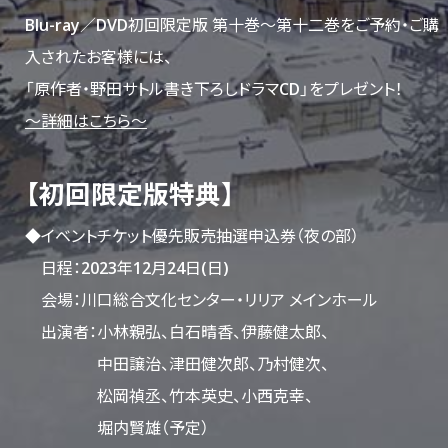
Blu-ray／DVD初回限定版 第十巻～第十二巻をご予約・ご購
入されたお客様には、
「原作者・野田サトル書き下ろしドラマCD」をプレゼント！
～詳細はこちら～
【初回限定版特典】
◆イベントチケット優先販売抽選申込券（夜の部）
日程：2023年12月24日(日)
会場：川口総合文化センター・リリア メインホール
出演者：小林親弘、白石晴香、伊藤健太郎、
中田譲治、津田健次郎、乃村健次、
松岡禎丞、竹本英史、小西克幸、
堀内賢雄（予定）