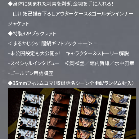
◆身体に刻まれた刺青を剥ぎ、金塊を手に入れろ！
山川拓己描き下ろしアウターケース＆ゴールデンインナー
ジャケット
◆特製32Pブックレット
＜まるかじりッ！闇鍋ギフトブック 十一＞
・未公開設定も大公開ッ！ キャラクター＆ストーリー解説
・スペシャルインタビュー 松岡禎丞／堀内賢雄／水中雅章
・ゴールデン用語講座
◆35mmフィルムコマ（収録話名シーン全4種/ランダム封入）