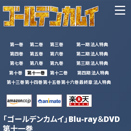
第一巻
第二巻
第三巻
第一期
法人特典
第四巻
第五巻
第六巻
第二期
法人特典
第七巻
第八巻
第九巻
第三期
法人特典
第十巻
第十一巻
第十二巻
第四期
法人特典
第十三巻
第十四巻
第十五巻
第十六巻
最終章
法人特典
「ゴールデンカムイ」Blu-ray＆DVD
第十一巻