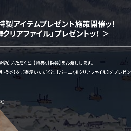
！特製アイテムプレゼント施策開催ッ！
!!クリアファイル」プレゼントッ！ ＞
額）いただくと、【特典引換券】をお渡しします。
換券】をご提示いただくと、【バーニャ!!クリアファイル】をプレゼン
ズ）