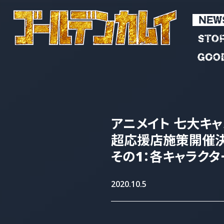
アニメイト 七大キャ
超応援店施策開催決
その1：各キャラクタ
2020.10.5