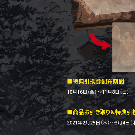
■特典引換券配布期間
10月16日（金）～11月8日（日）
■商品お引き取り＆特典引
2021年2月25日（木）～3月4日（