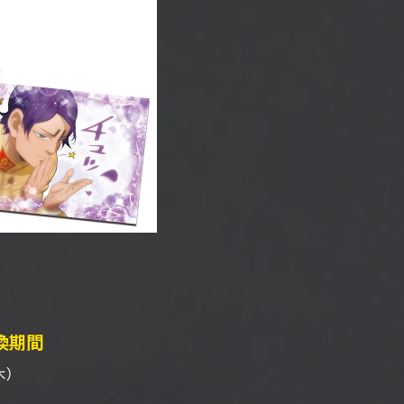
換期間
木）