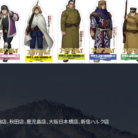
潟店、秋田店、鹿児島店、大阪日本橋店、新宿ハルク店