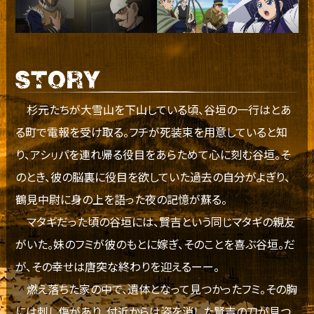
杉元たちが大雪山を下山している頃、谷垣の一行はとあ
る町で電報を受け取る。フチが死装束を用意していると知
り、アシㇼパを連れ帰る役目をあらためて心に刻む谷垣。そ
のとき、彼の脳裏に役目を欲していた過去の自分がよぎり、
鶴見中尉に身の上を語った夜の記憶が蘇る。
マタギだった頃の谷垣には、賢吉という同じマタギの親友
がいた。妹のフミが彼のもとに嫁ぎ、そのことを喜ぶ谷垣。だ
が、その幸せは唐突な終わりを迎えるーー。
燃え落ちた家の中で、遺体となって見つかったフミ。その胸
には刺し傷があり、付近からは姿を消した賢吉の刀が見つ