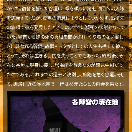
かった。復讐を誓った谷垣は、噂を頼りに第七師団への入隊
を志願する。だが、賢吉の消息はようとしてつかめず、出征先
の旅順で彼を発見したときには、すでに瀕死の状態となって
いた。賢吉から妹の死の真相を聞かされ、やり場のない虚し
さに襲われる谷垣。故郷もマタギとしての人生も捨てた彼に
とって、それは生きる目的を失うことでもあった。終戦後、そ
んな谷垣に親身に接し、居場所を与えたのが鶴見中尉だっ
たのである。これまでの過去と決別し、旅路を急ぐ谷垣。そし
て、釧路付近の湿地帯で一行は杉元たちとの再会を果たす。