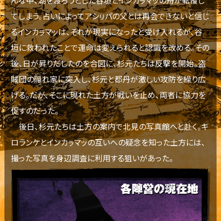
てしまう。占いによってアシㇼパの父とは再会できないと信じ
るインカㇻマッは、それが現実になったと受け入れるが、谷
垣に救われたことで運命は変えられると認識を改める。その
後、日が昇りだしたのを合図に、杉元たちは反撃を開始。盗
賊団の隠れ家に突入し、杉元と都丹が激しい攻防を繰り広
げる。だが、そこに現れた土方が戦いを止め、両者に協力を
促すのだった。
後日、杉元たちは土方の案内で北見の写真館へと赴く。キ
ロランケとインカㇻマッの互いへの疑念を知った土方には、
撮った写真を身辺調査に利用する狙いがあった。