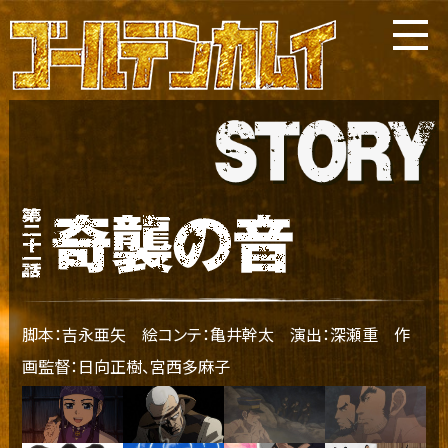
脚本：吉永亜矢 絵コンテ：亀井幹太 演出：深瀬重 作
画監督：日向正樹、宮西多麻子