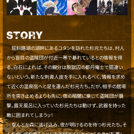
屈斜路湖の湖畔にあるコタンを訪れた杉元たちは、村人
から盲目の盗賊団が付近一帯で暴れているとの情報を得
る。白石によれば、その親分は脱獄囚の都丹庵士で間違い
ないという。新たな刺青人皮を手に入れるべく、情報を求め
て近くの温泉宿へと足を運んだ杉元たち。だが、相手の居場
所を突き止めるよりも先に、夜の暗闇に乗じて盗賊団が襲
撃。露天風呂に入っていた杉元たちは動けず、武器を持った
敵に囲まれてしまうッ！
なんとか森に逃げ込み、夜が明けるのを待つ杉元たち。そ
んな中、湖を渡ろうとした谷垣とインカㇻマッの舟が転覆し