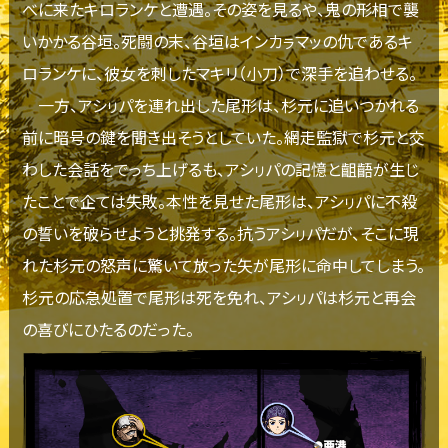
べに来たキロランケと遭遇。その姿を見るや、鬼の形相で襲
いかかる谷垣。死闘の末、谷垣はインカㇻマッの仇であるキ
ロランケに、彼女を刺したマキリ（小刀）で深手を追わせる。
一方、アシㇼパを連れ出した尾形は、杉元に追いつかれる
前に暗号の鍵を聞き出そうとしていた。網走監獄で杉元と交
わした会話をでっち上げるも、アシㇼパの記憶と齟齬が生じ
たことで企ては失敗。本性を見せた尾形は、アシㇼパに不殺
の誓いを破らせようと挑発する。抗うアシㇼパだが、そこに現
れた杉元の怒声に驚いて放った矢が尾形に命中してしまう。
杉元の応急処置で尾形は死を免れ、アシㇼパは杉元と再会
の喜びにひたるのだった。