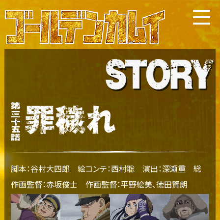
脚本：谷村大四郎 絵コンテ：西村聡 演出：深瀬重 総
作画監督：赤坂俊士 作画監督：平野絵美、徳田賢朗