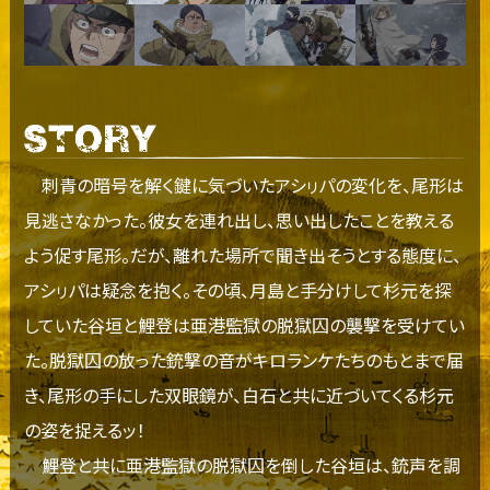
刺青の暗号を解く鍵に気づいたアシㇼパの変化を、尾形は
見逃さなかった。彼女を連れ出し、思い出したことを教える
よう促す尾形。だが、離れた場所で聞き出そうとする態度に、
アシㇼパは疑念を抱く。その頃、月島と手分けして杉元を探
していた谷垣と鯉登は亜港監獄の脱獄囚の襲撃を受けてい
た。脱獄囚の放った銃撃の音がキロランケたちのもとまで届
き、尾形の手にした双眼鏡が、白石と共に近づいてくる杉元
の姿を捉えるッ！
鯉登と共に亜港監獄の脱獄囚を倒した谷垣は、銃声を調